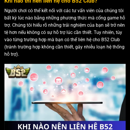
Khi nào thì nên liên hệ cho B52 Club?
Người chơi có thể kết nối với các tư vấn viên của chúng tôi
bất kỳ lúc nào bằng những phương thức mà cổng game hỗ
trợ. Chúng tôi hiểu rõ những trải nghiệm của bạn sẽ trở nên
tệ hơn nếu không có sự hỗ trợ lúc cần thiết. Tuy nhiên, tùy
vào từng trường hợp mà bạn có thể liên hệ cho B52 Club
(tránh trường hợp không cần thiết, gây nhiễu loạn hệ thống
hỗ trợ).