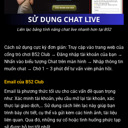
Liên lạc bằng tính năng chat live nhanh hơn tại B52
Cách sử dụng cực kỳ đơn giản: Truy cập vào trang web của
cổng trò chơi B52 Club → Đăng nhập tài khoản của bạn →
Nhấn vào biểu tượng Chat trên màn hình → Nhập thông tin
muốn chat → Chờ 1 – 3 phút để tư vấn viên phản hồi.
Email của B52 Club
Email là phương thức tối ưu cho các vấn đề quan trọng
như: Xác minh tài khoản, yêu cầu mở lại tài khoản, xác
thực lại giao dịch,… Sử dụng cách liên lạc này giúp bạn
trình bày chi tiết, cụ thể và gửi kèm các hình ảnh, tài liệu
liên quan. Qua đó, những sự cố hoặc tình huống phức tạp
sẽ được hỗ trợ tốt nhất.