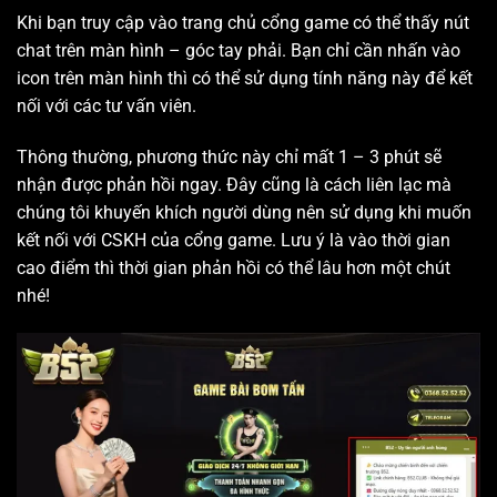
Khi bạn truy cập vào trang chủ cổng game có thể thấy nút
chat trên màn hình – góc tay phải. Bạn chỉ cần nhấn vào
icon trên màn hình thì có thể sử dụng tính năng này để kết
nối với các tư vấn viên.
Thông thường, phương thức này chỉ mất 1 – 3 phút sẽ
nhận được phản hồi ngay. Đây cũng là cách liên lạc mà
chúng tôi khuyến khích người dùng nên sử dụng khi muốn
kết nối với CSKH của cổng game. Lưu ý là vào thời gian
cao điểm thì thời gian phản hồi có thể lâu hơn một chút
nhé!