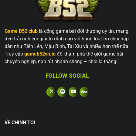
Game B52 club
là cổng game bài đổi thưởng uy tín, mang
đến trải nghiệm giải trí đỉnh cao với hàng loạt trò chơi hấp
dẫn như Tiến Lên, Mậu Binh, Tài Xỉu và nhiều hơn thế nữa.
Truy cập
gameb52vn.io
để khám phá thế giới game bài
chuyên nghiệp, nạp rút nhanh chóng – chơi là thắng!
FOLLOW SOCIAL
VỀ CHÍNH TÔI