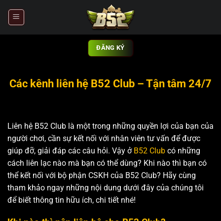
Skip
to
content
ĐĂNG KÝ
Các kênh liên hệ B52 Club – Tận tâm 24/7
Liên hệ B52 Club là một trong những quyền lợi của bạn của
người chơi, cần sự kết nối với nhân viên tư vấn để được
giúp đỡ, giải đáp các câu hỏi. Vậy ở
B52 Club
có những
cách liên lạc nào mà bạn có thể dùng? Khi nào thì bạn có
thể kết nối với bộ phận CSKH của B52 Club? Hãy cùng
tham khảo ngay những nội dung dưới đây của chúng tôi
để biết thông tin hữu ích, chi tiết nhé!