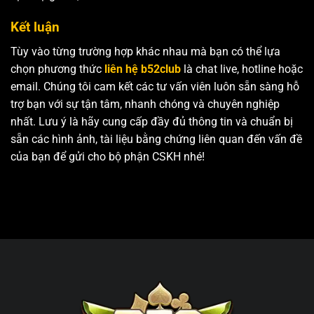
Kết luận
Tùy vào từng trường hợp khác nhau mà bạn có thể lựa
chọn phương thức
liên hệ b52club
là chat live, hotline hoặc
email. Chúng tôi cam kết các tư vấn viên luôn sẵn sàng hỗ
trợ bạn với sự tận tâm, nhanh chóng và chuyên nghiệp
nhất. Lưu ý là hãy cung cấp đầy đủ thông tin và chuẩn bị
sẵn các hình ảnh, tài liệu bằng chứng liên quan đến vấn đề
của bạn để gửi cho bộ phận CSKH nhé!