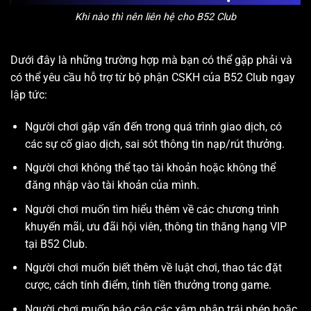
Khi nào thì nên liên hệ cho B52 Club
Dưới đây là những trường hợp mà bạn có thể gặp phải và
có thể yêu cầu hỗ trợ từ bộ phận CSKH của B52 Club ngay
lập tức:
Người chơi gặp vấn đến trong quá trình giao dịch, có
các sự cố giao dịch, sai sót thông tin nạp/rút thưởng.
Người chơi không thể tạo tài khoản hoặc không thể
đăng nhập vào tài khoản của mình.
Người chơi muốn tìm hiểu thêm về các chương trình
khuyến mãi, ưu đãi hội viên, thông tin thăng hạng VIP
tại B52 Club.
Người chơi muốn biết thêm về luật chơi, thao tác đặt
cược, cách tính điểm, tính tiền thưởng trong game.
Người chơi muốn báo cáo các xâm nhập trái phép hoặc